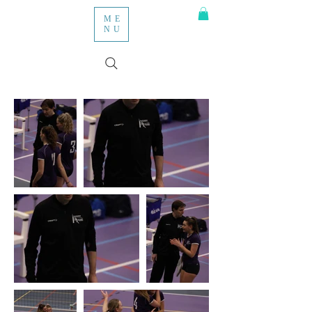
ME
NU