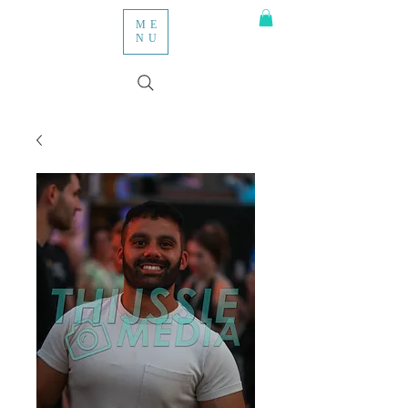
ME
NU