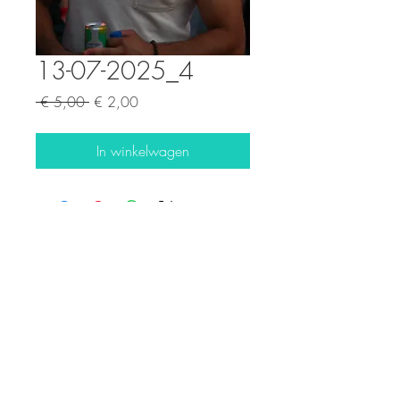
13-07-2025_4
Normale
Verkoopprijs
 € 5,00 
€ 2,00
prijs
In winkelwagen