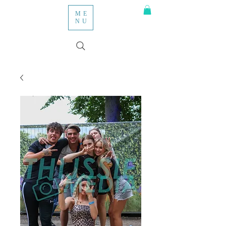
ME
NU