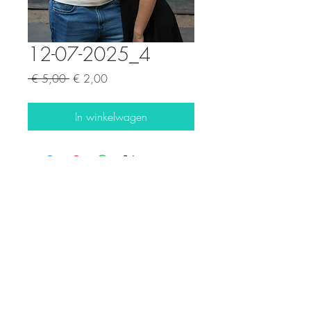
12-07-2025_4
Normale
Verkoopprijs
 € 5,00 
€ 2,00
prijs
In winkelwagen