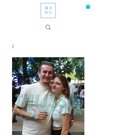
ME
NU